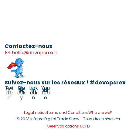
Contactez-nous
hello@devopsrex.fr
Suivez-nous sur les réseaux ! #devopsrex
Twi
Blu
Link
You
tte
esk
edi
tub
r
y
n
e
Legal notice
Terms and Conditions
Who are we?
© 2023 Infopro Digital Trade Show - Tous droits réservés
Gérer vos options RGPD