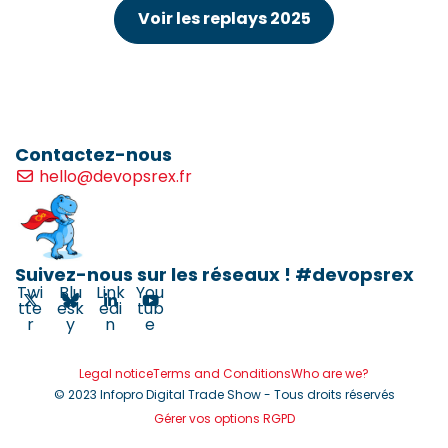
Voir les replays 2025
Contactez-nous
hello@devopsrex.fr
Suivez-nous sur les réseaux ! #devopsrex
Twi
Blu
Link
You
tte
esk
edi
tub
r
y
n
e
Legal notice
Terms and Conditions
Who are we?
© 2023 Infopro Digital Trade Show - Tous droits réservés
Gérer vos options RGPD