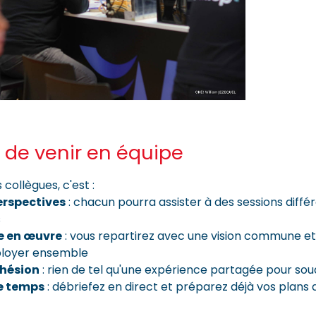
 de venir en équipe
collègues, c'est :
perspectives
: chacun pourra assister à des sessions diffé
s
se en œuvre
: vous repartirez avec une vision commune et
ployer ensemble
ohésion
: rien de tel qu'une expérience partagée pour so
e temps
: débriefez en direct et préparez déjà vos plans 