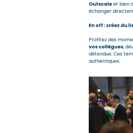
Outscale
et bien d
échanger directem
En off : créez du 
Profitez des momen
vos collègues
, d
détendue. Ces temp
authentiques.