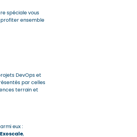
fre spéciale vous
 profiter ensemble
projets DevOps et
résentés par celles
iences terrain et
armi eux :
Exoscale
,