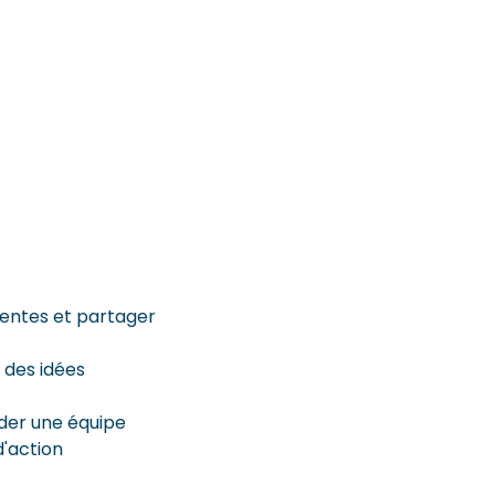
rentes et partager
 des idées
uder une équipe
d'action