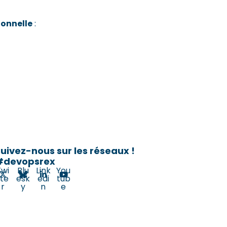
ionnelle
:
uivez-nous sur les réseaux !
#devopsrex
Twi
Blu
Link
You
tte
esk
edi
tub
r
y
n
e