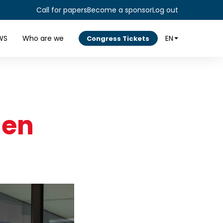
Call for papers
Become a sponsor
Log out
WS
Who are we
EN
Congress Tickets
 en