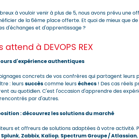
reux à vouloir venir à plus de 5, nous avons prévu une of
ficier de la 6ème place offerte. Et quoi de mieux que de
es d'échanges et d'apprentissage ?
s attend à DEVOPS REX
etours d'expérience authentiques
oignages concrets de vos confrères qui partagent leurs 
tre : leurs
succès
comme leurs
échecs
! Des cas réels p
rent au quotidien. C'est l'occasion d'apprendre des expér
s rencontrés par d'autres.
position : découvrez les solutions du marché
eurs et offreurs de solutions adaptées à votre activité. P
,
Splunk
,
Zabbix
,
Kaliop
,
Spectrum Groupe / Atlassian
,