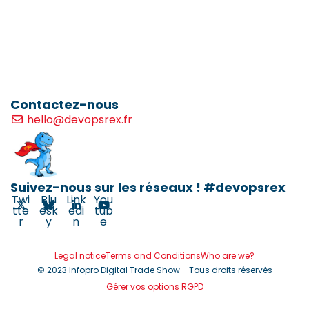
Contactez-nous
hello@devopsrex.fr
Suivez-nous sur les réseaux ! #devopsrex
Twi
Blu
Link
You
tte
esk
edi
tub
r
y
n
e
Legal notice
Terms and Conditions
Who are we?
© 2023 Infopro Digital Trade Show - Tous droits réservés
Gérer vos options RGPD