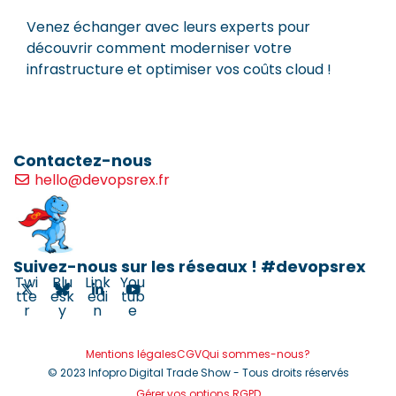
Venez échanger avec leurs experts pour
découvrir comment moderniser votre
infrastructure et optimiser vos coûts cloud !
Contactez-nous
hello@devopsrex.fr
Suivez-nous sur les réseaux ! #devopsrex
Twi
Blu
Link
You
tte
esk
edi
tub
r
y
n
e
Mentions légales
CGV
Qui sommes-nous?
© 2023 Infopro Digital Trade Show - Tous droits réservés
Gérer vos options RGPD