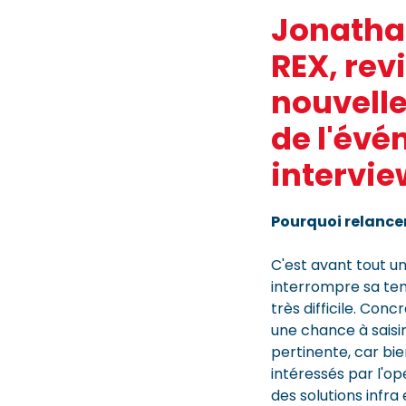
Jonatha
REX, rev
nouvelle
de l'évé
intervie
Pourquoi relance
C'est avant tout 
interrompre sa ten
très difficile. Con
une chance à saisir
pertinente, car bi
intéressés par l'op
des solutions infra