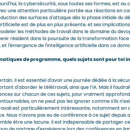
rd'hui, la cybersécurité, sous toutes ses formes, est au
ec une attention particulière portée aux réactions en 
réduction des surfaces d'attaque dès la phase initiale du
 artificielle est de plus en plus présente, et ses implication
eler les méthodes de travail dans le domaine du devops.
venir résident dans la poursuite de la transformation face a
 et l'émergence de l'intelligence artificielle dans ce doma
matiques de programme, quels sujets sont pour toi i
ertain. Il est essentiel d'avoir une journée dédiée à la sécuri
rtant d'aborder le télétravail, ainsi que l’IA. Mais il faudra
nces sur chacun de ces sujets, pour vraiment approfondi
ontournables, on ne peut pas les ignorer comme s'ils n'exi
ravail est particulièrement intéressante, notamment en 
ce. Nous n'avons pas eu de conférence à ce sujet depuis a
mble être une lacune. Il est indispensable de partager ce qu
oup de partage d'expérience lors des conférences en lig