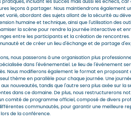
s pratiques, incluant les succès mais aussi les échecs, car 
leures leçons à partager. Nous maintiendrons également
et varié, abordant des sujets allant de la sécurité au dé
nsion humaine et technique, ainsi que l'utilisation des outi
amiser la scène pour rendre la journée interactive et enr
nges entre les participants et la création de rencontres. 
unauté et de créer un lieu d'échange et de partage d'ex
ions, nous passerons à une organisation plus professionne
pécialisée dans l'événementiel. Le lieu de l'événement s
rès. Nous modifierons également le format en proposant 
n seul thème en parallèle pour chaque journée. Une journé
aux nouveautés, tandis que l'autre sera plus axée sur la sé
tes dans ce domaine. De plus, nous restructurerons not
n comité de programme officiel, composé de divers prof
ifférentes communautés, pour garantir une meilleure rep
ors de la conférence.