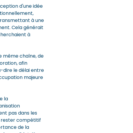
nception d'une idée
itionnellement,
 transmettant à une
ent. Cela générait
 cherchaient à
une même chaîne, de
ration, afin
-dire le délai entre
occupation majeure
e la
anisation
ent pas dans les
 rester compétitif
ortance de la