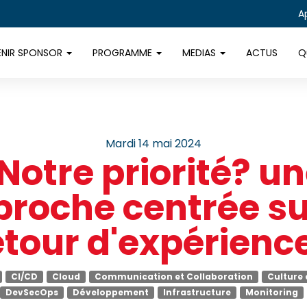
A
ENIR SPONSOR
PROGRAMME
MEDIAS
ACTUS
Q
mardi 14 mai 2024
Notre priorité? u
roche centrée su
etour d'expérience
CI/CD
Cloud
Communication et Collaboration
Culture
DevSecOps
Développement
Infrastructure
Monitoring