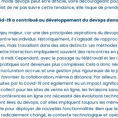
 mode devops peut être difficile, voire décourageant pour
sit de ne pas suivre cette tendance, elle risque de prend
id-19 a contribué au développement du devops dans l
enjeu majeur, car une des principales aspirations du devops
tre les individus. Historiquement, il s'agissait de rappr
res, mais travaillant dans des silos distincts. Les méthodes
ette interaction impliquaient souvent des rencontres e
à midi. Cependant, avec le passage au télétravail et les r
pratiques sont devenues plus complexes. Cela a donc né
ructuration accrue, et une gestion plus rigoureuse de la 
voriser la collaboration, même à distance. Par ailleurs, 
ites par la Covid-19 ont également eu un impact significa
 collect pour les sites de vente en ligne, les livraisons san
 conférences en ligne ont nécessité des évolutions techn
nt liées au devops, car elles impliquent toujours les mê
le pour déployer de nouvelles fonctionnalités. Bien que 
 radicalement changé, le contexte technologique et opé