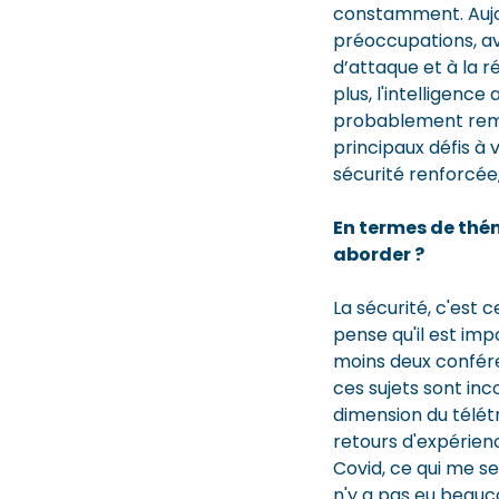
constamment. Aujou
préoccupations, av
d’attaque et à la 
plus, l'intelligence
probablement remod
principaux défis à 
sécurité renforcée,
En termes de thé
aborder ?
La sécurité, c'est c
pense qu'il est impo
moins deux confére
ces sujets sont inc
dimension du télét
retours d'expérien
Covid, ce qui me se
n'y a pas eu beauc