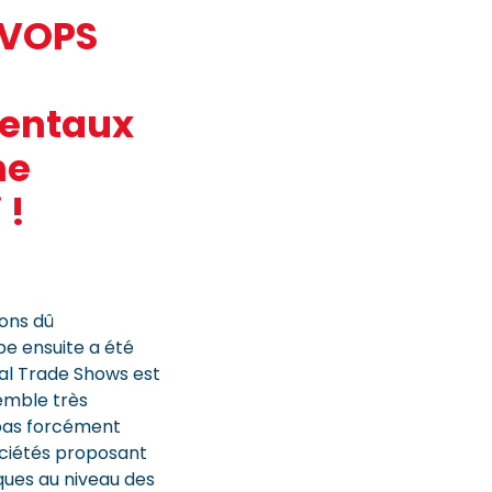
EVOPS
mentaux
ne
 !
ons dû
pe ensuite a été
tal Trade Shows est
semble très
t pas forcément
sociétés proposant
iques au niveau des