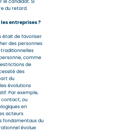
 le candidat. Si
re du retard.
es entreprises ?
 était de favoriser
ocher des personnes
 traditionnelles
n personne, comme
estrictions de
cessité des
part du
les évolutions
tif. Par exemple,
s contact, ou
ologiques en
mes acteurs
les fondamentaux du
rationnel évolue