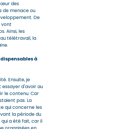
 cœur des
cas de menace ou
 développement. De
s vont
 Ainsi, les
u télétravail, la
ine.
ndispensables à
té. Ensuite, je
it essayer d'avoir au
r le contenu. Car
staient pas. La
ce qui concerne les
vant la période du
i a été fait, car il
ne organisées en