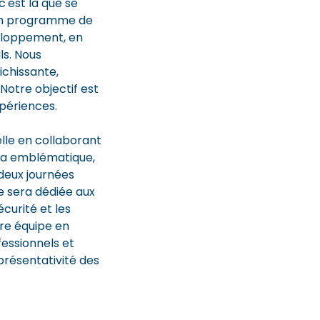
c'est là que se
 un programme de
veloppement, en
ls. Nous
ichissante,
Notre objectif est
périences.
lle en collaborant
era emblématique,
deux journées
e sera dédiée aux
curité et les
re équipe en
essionnels et
résentativité des