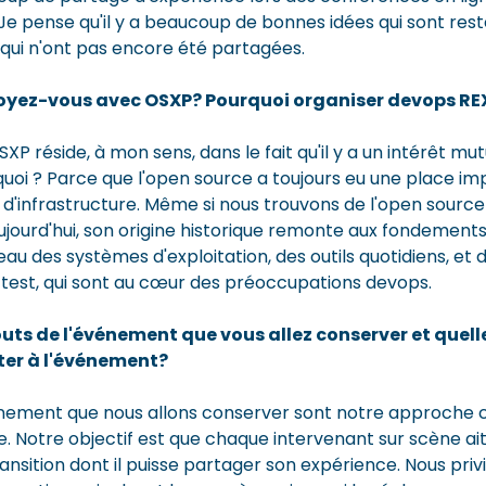
. Je pense qu'il y a beaucoup de bonnes idées qui sont re
 qui n'ont pas encore été partagées.
voyez-vous avec OSXP? Pourquoi organiser devops REX 
XP réside, à mon sens, dans le fait qu'il y a un intérêt mu
oi ? Parce que l'open source a toujours eu une place i
d'infrastructure. Même si nous trouvons de l'open source 
ujourd'hui, son origine historique remonte aux fondements
 des systèmes d'exploitation, des outils quotidiens, et d
test, qui sont au cœur des préoccupations devops.
outs de l'événement que vous allez conserver et quell
ter à l'événement?
énement que nous allons conserver sont notre approche c
e. Notre objectif est que chaque intervenant sur scène a
sition dont il puisse partager son expérience. Nous privil