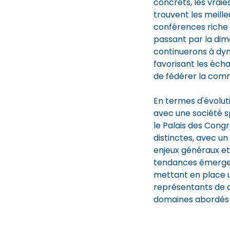
concrets, les vraie
trouvent les meil
conférences riche 
passant par la dime
continuerons à dyn
favorisant les écha
de fédérer la comm
En termes d'évolut
avec une société s
le Palais des Cong
distinctes, avec u
enjeux généraux et 
tendances émergen
mettant en place u
représentants de d
domaines abordés l