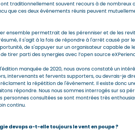
ui ont traditionnellement souvent recours à de nombreux o
vaincu que ces deux événements réunis peuvent mutuelleme
ser ensemble permettrait de les pérenniser et de les revita
ésumé, il s'agit à la fois de répondre à l'arrêt causé par l
pportunité, de s'appuyer sur un organisateur capable de l
 de tirer parti des synergies avec l’open source eXPerien
s l'édition manquée de 2020, nous avons constaté un intér
s, intervenants et fervents supporters, ou devrais-je dir
réclament la répétition de l'événement. Il existe donc u
aitons répondre. Nous nous sommes interrogés sur sa pér
es personnes consultées se sont montrées très enthousias
in continu.
e devops a-t-elle toujours le vent en poupe ?