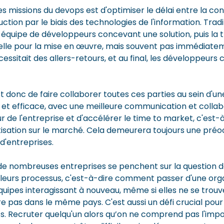
es missions du devops est d'optimiser le délai entre la co
ction par le biais des technologies de l'information. Trad
e équipe de développeurs concevant une solution, puis la
lle pour la mise en œuvre, mais souvent pas immédiatem
ssitait des allers-retours, et au final, les développeurs
st donc de faire collaborer toutes ces parties au sein d'
 et efficace, avec une meilleure communication et collabo
ur de l'entreprise et d'accélérer le time to market, c'est-à
étisation sur le marché. Cela demeurera toujours une pré
 d'entreprises.
, de nombreuses entreprises se penchent sur la question d
leurs processus, c'est-à-dire comment passer d'une org
quipes interagissant à nouveau, même si elles ne se trouv
e pas dans le même pays. C'est aussi un défi crucial pour
nts. Recruter quelqu'un alors qu’on ne comprend pas l'imp