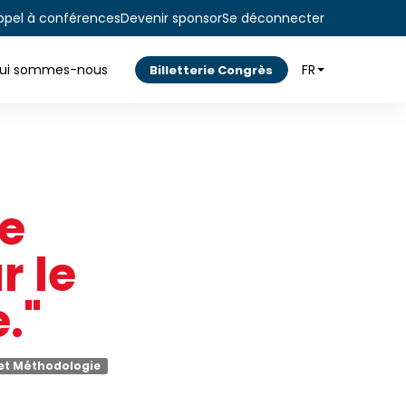
ppel à conférences
Devenir sponsor
Se déconnecter
ui sommes-nous
FR
Billetterie Congrès
ne
r le
."
 et Méthodologie