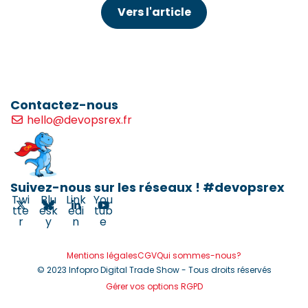
Vers l'article
Contactez-nous
hello@devopsrex.fr
Suivez-nous sur les réseaux ! #devopsrex
Twi
Blu
Link
You
tte
esk
edi
tub
r
y
n
e
Mentions légales
CGV
Qui sommes-nous?
© 2023 Infopro Digital Trade Show - Tous droits réservés
Gérer vos options RGPD