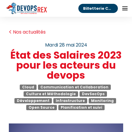
Billetterie Congrès
Nos actualités
mardi 28 mai 2024
État des Salaires 2023
pour les acteurs du
devops
Cloud
Communication et Collaboration
Culture et Méthodologie
DevSecOps
Développement
Infrastructure
Monitoring
Open Source
Planification et suivi