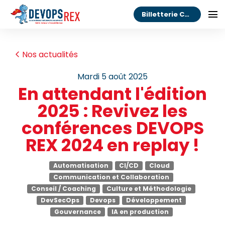
Billetterie Congrès
Nos actualités
mardi 5 août 2025
En attendant l'édition
2025 : Revivez les
conférences DEVOPS
REX 2024 en replay !
Automatisation
CI/CD
Cloud
Communication et Collaboration
Conseil / Coaching
Culture et Méthodologie
DevSecOps
Devops
Développement
Gouvernance
IA en production