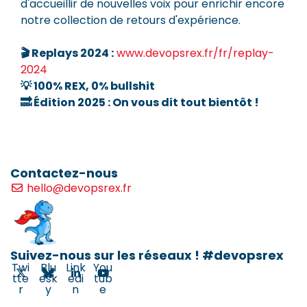
d'accueillir de nouvelles voix pour enrichir encore
notre collection de retours d'expérience.
🎬 Replays 2024 :
www.devopsrex.fr/fr/replay-
2024
💡 100% REX, 0% bullshit
🔜 Édition 2025 : On vous dit tout bientôt !
Contactez-nous
hello@devopsrex.fr
Suivez-nous sur les réseaux ! #devopsrex
Twi
Blu
Link
You
tte
esk
edi
tub
r
y
n
e