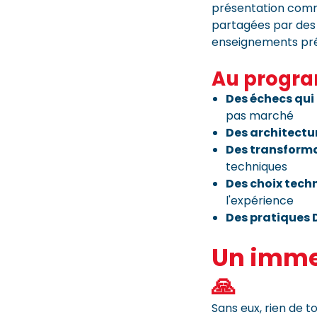
présentation comm
partagées par des p
enseignements préc
Au progra
Des échecs qui
pas marché
Des architectur
Des transforma
techniques
Des choix tech
l'expérience
Des pratiques
Un imme
🙏
Sans eux, rien de 