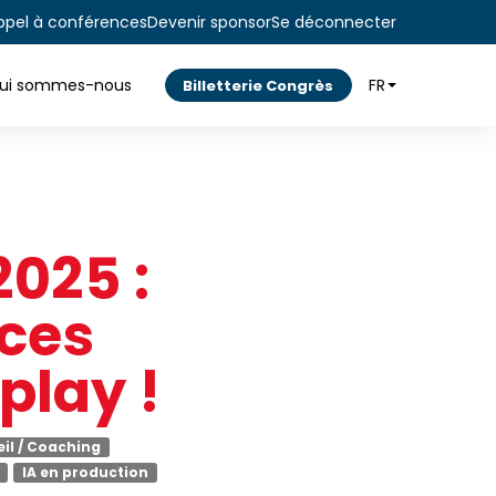
ppel à conférences
Devenir sponsor
Se déconnecter
ui sommes-nous
FR
Billetterie Congrès
2025 :
nces
play !
il / Coaching
IA en production