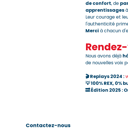
de confort
, de
par
apprentissages
à
Leur courage et l
l'authenticité prim
Merci
à chacun d'e
Rendez-
Nous avons déjà
hâ
de nouvelles voix p
🎬 Replays 2024 :
w
💡 100% REX, 0% bu
🔜 Édition 2025 : 
Contactez-nous