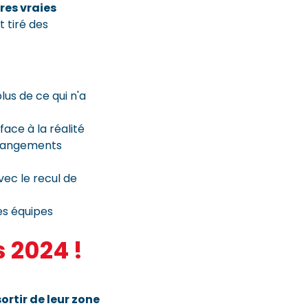
ires vraies
t tiré des
us de ce qui n'a
ace à la réalité
 changements
avec le recul de
es équipes
 2024 !
sortir de leur zone