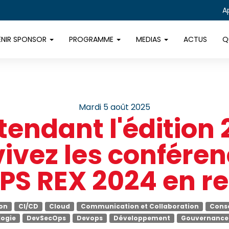
A
ENIR SPONSOR
PROGRAMME
MEDIAS
ACTUS
Q
mardi 5 août 2025
tendant l'édition 
ivez les confére
S REX 2024 en re
on
CI/CD
Cloud
Communication et Collaboration
Conse
logie
DevSecOps
Devops
Développement
Gouvernance